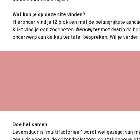
kunnen mooi samengaan.
Wat kun je op deze site vinden?
Hieronder vind je 12 blokken met de belangrijkste aand
klikt vind je een zogeheten
Werkwijzer
met daarin de be
onderwerp aan de keukentafel bespreken. Wil je verder d
Waarom een langere
De ec
levensduur loont
lange
Ken het bedrijf om de
Arbeid
kansen te zien
leven
Managen van de
Jongv
levensduur
levens
Doe het samen
Levensduur is ‘multifactorieel’ wordt wel gezegd; van 