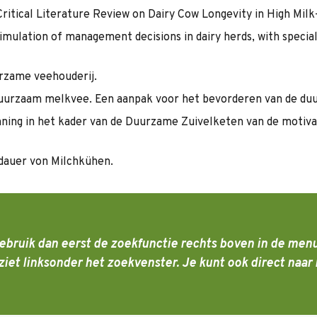
 Critical Literature Review on Dairy Cow Longevity in High Mil
 simulation of management decisions in dairy herds, with specia
urzame veehouderij.
 duurzaam melkvee. Een aanpak voor het bevorderen van de du
enning in het kader van de Duurzame Zuivelketen van de motiv
sdauer von Milchkühen.
ebruik dan eerst de zoekfunctie rechts boven in de menu
 je ziet linksonder het zoekvenster. Je kunt ook direct n