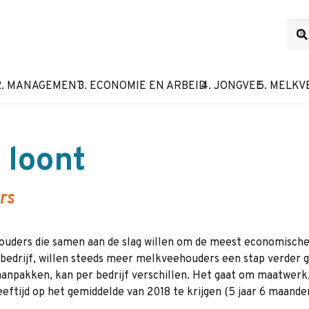
F
2. MANAGEMENT
3. ECONOMIE EN ARBEID
4. JONGVEE
5. MELKV
 loont
rs
ouders die samen aan de slag willen om de meest economische
bedrijf, willen steeds meer melkveehouders een stap verder
 aanpakken, kan per bedrijf verschillen. Het gaat om maatwerk
eftijd op het gemiddelde van 2018 te krijgen (5 jaar 6 maand