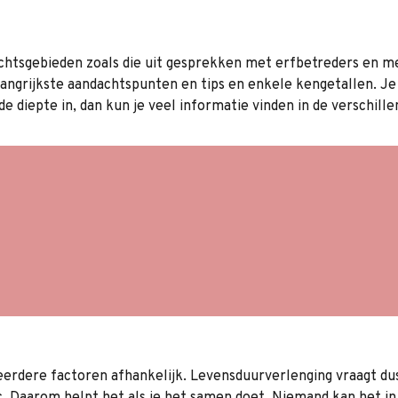
achtsgebieden zoals die uit gesprekken met erfbetreders en m
langrijkste aandachtspunten en tips en enkele kengetallen. J
e diepte in, dan kun je veel informatie vinden in de verschil
onomie van een
Transitie: droogzett
re levensduur
droogstand
 en tijd bij
Transitie: afkalven 
sduurverlenging
opstarten
eeopfok voor
Transitie: de eerste
duur en -productie
dagen in productie
meerdere factoren afhankelijk. Levensduurverlenging vraagt du