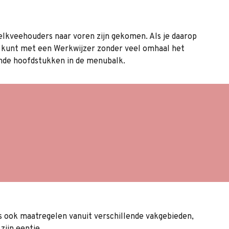
elkveehouders naar voren zijn gekomen. Als je daarop
e kunt met een Werkwijzer zonder veel omhaal het
lende hoofdstukken in de menubalk.
en en
Uiergezondheid
en
Klauwgezondheid
 100
Reproductie en
vruchtbaarheid
s ook maatregelen vanuit verschillende vakgebieden,