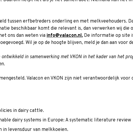
. Daarom helpt het als je het samen doet. Niemand kan het in 
seld tussen erfbetreders onderling en met melkveehouders. Daa
matie beschikbaar komt die relevant is, dan verwerken wij die
het ons dan weten via
info@valacon.nl.
De informatie op site 
toegevoegd. Wil je op de hoogte blijven, meld je dan aan voor 
 ontwikkeld in samenwerking met VKON in het kader van het proj
en.
amengesteld. Valacon en VKON zijn niet verantwoordelijk voor
cies in dairy cattle.
nable dairy systems in Europe: A systematic literature review
ven in levensduur van melkkoeien.