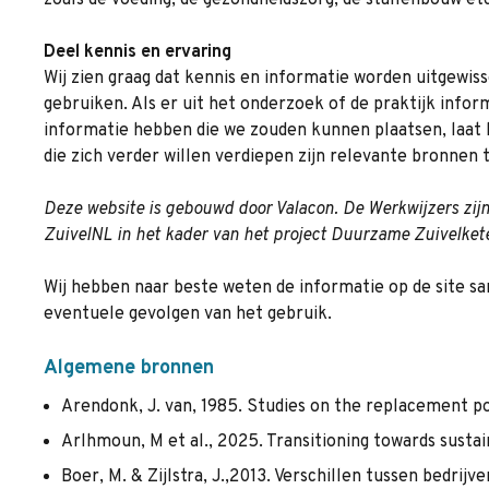
zoals de voeding, de gezondheidszorg, de stallenbouw etc
Deel kennis en ervaring
Wij zien graag dat kennis en informatie worden uitgewis
gebruiken. Als er uit het onderzoek of de praktijk infor
informatie hebben die we zouden kunnen plaatsen, laat 
die zich verder willen verdiepen zijn relevante bronnen 
Deze website is gebouwd door Valacon. De Werkwijzers zijn
ZuivelNL in het kader van het project Duurzame Zuivelket
Wij hebben naar beste weten de informatie op de site s
eventuele gevolgen van het gebruik.
Algemene bronnen
Arendonk, J. van, 1985. Studies on the replacement poli
Arlhmoun, M et al., 2025. Transitioning towards sustai
Boer, M. & Zijlstra, J.,2013. Verschillen tussen bedrij