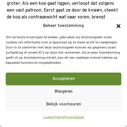
groter. Als een koe gaat liggen, verloopt dat volgens
een vast patroon. Eerst gaat ze door de knieën, steekt
de kop als contragewicht wat naar voren, brengt
vervolgens een achterpoot onder het lichaam en laat
Beheer toestemming
zich naar één kant vallen. De hak die daarbij de grond
raakt, blijft normaal gesproken op zijn plaats. Maar als
Om de beste ervaringen te bieden, gebruiken wij technologieën zoals
cookies om informatie over je apparaat op te slaan en/of te raadplegen.
ze in de box onvoldoende ruimte geeft dan brengt ze
Door in te stemmen met deze technologieën kunnen wij gegevens zoals
de ene poot wat verder onder het lichaam voordat ze
surfgedrag of unieke ID's op deze site verwerken. Als je geen toestemming
zich laat vallen. Dan schuift de hak over de ondergrond.
geeft of uw toestemming intrekt, kan dit een nadelige invloed hebben op
bepaalde functies en mogelijkheden.
Als die hard en stroef is, zoals bij rubber, kunststof of
beton, schuurt de hak kapot. Als het eenmaal zo ver is,
dan is genezing moeilijk vanwege de voortdurende druk
Accepteren
op de hak bij het liggen. Bovendien schuurt de hak ook
Weigeren
bij het opstaan over de ondergrond als ze de poot weer
ophaalt.
Bekijk voorkeuren
Bij het opstaan moet een koe eerst het grote gewicht
in de achterhand omhoog brengen. Om dat te
Cookie Policy
Privacybeleid
compenseren gebruikt ze de kop als contragewicht. Ze