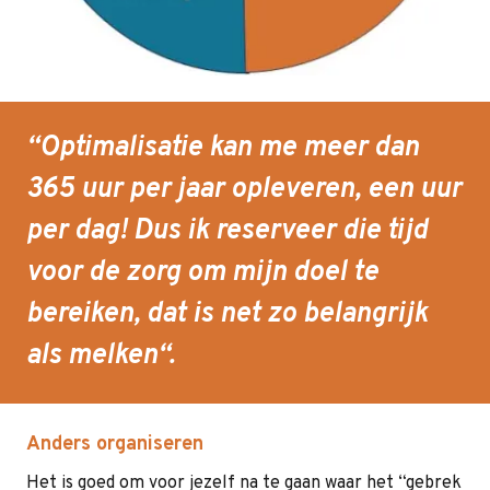
“Optimalisatie kan me meer dan
365 uur per jaar opleveren, een uur
per dag! Dus ik reserveer die tijd
voor de zorg om mijn doel te
bereiken,
dat is net zo belangrijk
als melken
“.
Anders organiseren
Het is goed om voor jezelf na te gaan waar het “gebrek