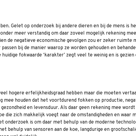
bben. Gelet op onderzoek bij andere dieren en bij de mens is h
 zonder meer verstandig om daar zoveel mogelijk rekening mee 
ien de negatieve economische gevolgen zou er zeker ruimte mo
r passen bij de manier waarop ze worden gehouden en behande
uidige fokwaarde ‘karakter’ zegt veel te weinig en is gezien 
eel hogere erfelijkheidsgraad hebben maar die moeten vertaal
g mee houden dat het voortdurend fokken op productie, nega
ezondheid en levensduur. Als daar geen rekening mee wordt g
 die zich makkelijk voegt naar de omstandigheden en waar ma
t onderzoek is om daar met behulp van de moderne technologie 
 met behulp van sensoren aan de koe, langdurige en grootscha