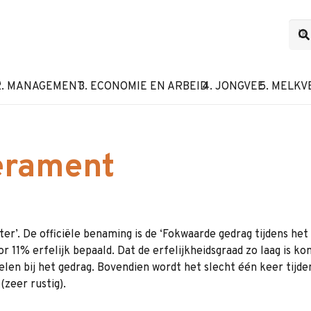
F
2. MANAGEMENT
3. ECONOMIE EN ARBEID
4. JONGVEE
5. MELKV
erament
ter’. De officiële benaming is de ‘Fokwaarde gedrag tijdens he
oor 11% erfelijk bepaald. Dat de erfelijkheidsgraad zo laag i
pelen bij het gedrag. Bovendien wordt het slecht één keer ti
(zeer rustig).