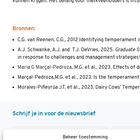
kunnen krijgen. Het belang voor melkveehouders is intus
Bronnen:
C.G. van Reenen, C.G., 2012 Identifying temperament in
A.J. Schwanke, A.J. and T.J. DeVries, 2025.
Graduate St
in response to challenges and management strategies
Maria G Marçal-Pedroza
, M.G. et al., 2023. Effects o
Marçal-Pedroza,M.G. et al., 2023. Is the temperament o
Morales-Piñeyrúa J.T. et al., 2023. Dairy Cows’ Temp
Schrijf je in voor de nieuwsbrief
Beheer toestemming