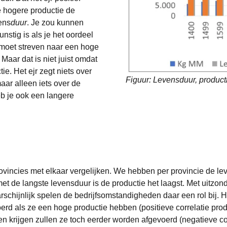
e hogere productie de
ens
duur
. Je zou kunnen
stig is als je het oordeel
l moet streven naar een hoge
Maar dat is niet juist omdat
. Het ejr zegt niets over
Figuur: Levensduur, product
ar alleen iets over de
eb je ook een langere
ovincies met elkaar vergelijken. We hebben per provincie de le
met de langste levensduur is de productie het laagst. Met uitzo
schijnlijk spelen de bedrijfsomstandigheden daar een rol bij. H
rd als ze een hoge productie hebben (positieve correlatie prod
 krijgen zullen ze toch eerder worden afgevoerd (negatieve co