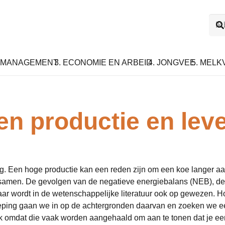
. MANAGEMENT
3. ECONOMIE EN ARBEID
4. JONGVEE
5. MELK
en productie en lev
g. Een hoge productie kan een reden zijn om een koe langer aan 
 samen. De gevolgen van de negatieve energiebalans (NEB), d
ar wordt in de wetenschappelijke literatuur ook op gewezen. Ho
ieping gaan we in op de achtergronden daarvan en zoeken we ee
tijk omdat die vaak worden aangehaald om aan te tonen dat je e