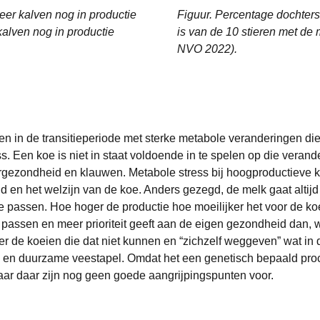
eer kalven nog in productie
Figuur. Percentage dochters 
kalven nog in productie
is van de 10 stieren met de 
NVO 2022).
n in de transitieperiode met sterke metabole veranderingen di
en koe is niet in staat voldoende in te spelen op die verander
rgezondheid en klauwen. Metabole stress bij hoogproductieve koe
 en het welzijn van de koe. Anders gezegd, de melk gaat altijd
n te passen. Hoe hoger de productie hoe moeilijker het voor de k
te passen en meer prioriteit geeft aan de eigen gezondheid dan, 
 de koeien die dat niet kunnen en “zichzelf weggeven” wat in de
 en duurzame veestapel. Omdat het een genetisch bepaald proces
aar daar zijn nog geen goede aangrijpingspunten voor.