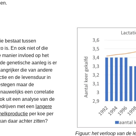
nen.
ie bestaat tussen
is. En ook niet of die
re manier invloed op het
 de genetische aanleg is er
langrijker die van andere
ctie en de levensduur in
gestegen maar de
 nauwelijks een correlatie
ok uit een analyse van de
edrijven met een
langere
melkproductie
per koe per
kan daar achter zitten?
Figuur: het verloop van de 