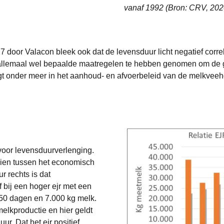
vanaf 1992 (Bron: CRV, 202
door Valacon bleek ook dat de levensduur licht negatief correl
n allemaal wel bepaalde maatregelen te hebben genomen om de g
ligt onder meer in het aanhoud- en afvoerbeleid van de melkveeho
oor levensduurverlenging.
ien tussen het economisch
ur rechts is dat
f bij een hoger ejr met een
250 dagen en 7.000 kg melk.
elkproductie en hier geldt
ur. Dat het ejr positief