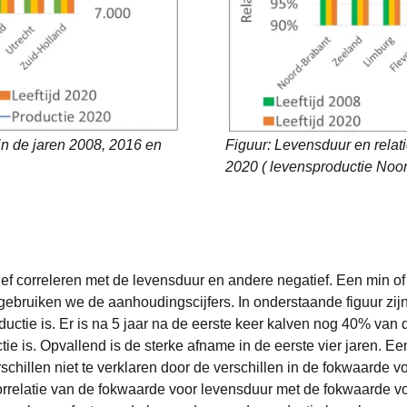
in de jaren 2008, 2016 en
Figuur: Levensduur en relat
2020 ( levensproductie Noo
ef correleren met de levensduur en andere negatief. Een min of 
 gebruiken we de aanhoudingscijfers. In onderstaande figuur zi
ductie is. Er is na 5 jaar na de eerste keer kalven nog 40% van d
ie is. Opvallend is de sterke afname in de eerste vier jaren. E
chillen niet te verklaren door de verschillen in de fokwaarde voo
orrelatie van de fokwaarde voor levensduur met de fokwaarde voo