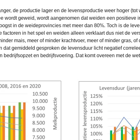
anger, de productie lager en de levensproductie weer hoger (tot
vee wordt geweid, wordt aangenomen dat weiden een positieve i
gst in de weideprovincies met meer dan 80%. Toch is de levens
factoren in het spel en weiden alleen verklaart dus niet de vers
nder mais, meer of minder krachtvoer, meer of minder gras, of de
en dat gemiddeld gesproken de levensduur licht negatief correlee
in bedrijfsopzet en bedrijfsvoering. Dat komt overeen met de we