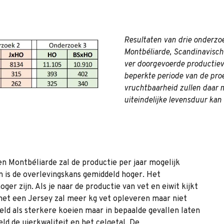
Resultaten van drie onderzo
Montbéliarde, Scandinavisch 
ver doorgevoerde productieve
beperkte periode van de proe
vruchtbaarheid zullen daar m
uiteindelijke levensduur kan 
n Montbéliarde zal de productie per jaar mogelijk
n is de overlevingskans gemiddeld hoger. Het
oger zijn. Als je naar de productie van vet en eiwit kijkt
 met een Jersey zal meer kg vet opleveren maar niet
eld als sterkere koeien maar in bepaalde gevallen laten
d de uierkwaliteit en het celgetal. De