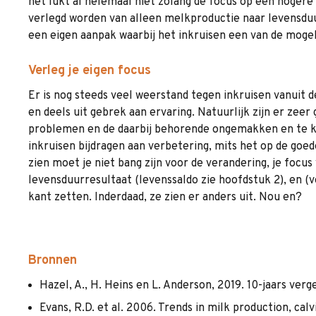
het lukt al helemaal niet zolang de focus op een hogere 
verlegd worden van alleen melkproductie naar levensduur
een eigen aanpak waarbij het inkruisen een van de mogel
Verleg je eigen focus
Er is nog steeds veel weerstand tegen inkruisen vanuit 
en deels uit gebrek aan ervaring. Natuurlijk zijn er ze
problemen en de daarbij behorende ongemakken en te k
inkruisen bijdragen aan verbetering, mits het op de goe
zien moet je niet bang zijn voor de verandering, je focu
levensduurresultaat (levenssaldo zie hoofdstuk 2), en (
kant zetten. Inderdaad, ze zien er anders uit. Nou en?
Bronnen
Hazel, A., H. Heins en L. Anderson, 2019. 10-jaars ve
Evans, R.D. et al. 2006. Trends in milk production, calv