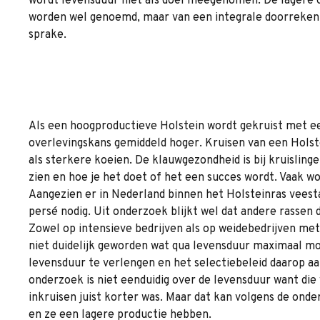
wordt levensduur niet als doel meegenomen. De lagere 
worden wel genoemd, maar van een integrale doorrekeni
sprake.
Als een hoogproductieve Holstein wordt gekruist met een
overlevingskans gemiddeld hoger. Kruisen van een Holst
als sterkere koeien. De klauwgezondheid is bij kruislinge
zien en hoe je het doet of het een succes wordt. Vaak wo
Aangezien er in Nederland binnen het Holsteinras veest
persé nodig. Uit onderzoek blijkt wel dat andere rassen
Zowel op intensieve bedrijven als op weidebedrijven met
niet duidelijk geworden wat qua levensduur maximaal moge
levensduur te verlengen en het selectiebeleid daarop a
onderzoek is niet eenduidig over de levensduur want die
inkruisen juist korter was. Maar dat kan volgens de o
en ze een lagere productie hebben.