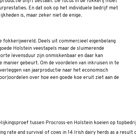
productie blijft bestaan. De focus in de fokkerij moet
prestaties. En dat ook op het individuele bedrijf met
ijkheden is, maar zeker niet de enige.
de fokkerijwereld. Deels uit commercieel eigenbelang
er goede Holstein veestapels maar de sluimerende
orte levensduur zijn onmiskenbaar en daar kan
de manier gebeurt. Om de voordelen van inkruisen in te
s verleggen van jaarproductie naar het economisch
voor)oordelen over hoe een goede koe eruit ziet aan de
rgelijkingsproef tussen Procross-en Holstein koeien op topbedr
ing rate and survival of cows in 14 Irish dairy herds as a result