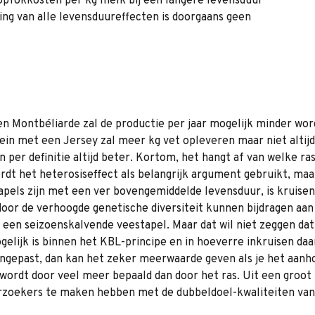
opfokkosten per kg melk bij een langere levensduur
ng van alle levensduureffecten is doorgaans geen
 Montbéliarde zal de productie per jaar mogelijk minder worde
ein met een Jersey zal meer kg vet opleveren maar niet altij
n per definitie altijd beter. Kortom, het hangt af van welke r
rdt het heterosiseffect als belangrijk argument gebruikt, maar 
apels zijn met een ver bovengemiddelde levensduur, is kruise
 door de verhoogde genetische diversiteit kunnen bijdragen aa
 een seizoenskalvende veestapel. Maar dat wil niet zeggen dat 
lijk is binnen het KBL-principe en in hoeverre inkruisen daar
angepast, dan kan het zeker meerwaarde geven als je het aanh
 wordt door veel meer bepaald dan door het ras. Uit een groot
nderzoekers te maken hebben met de dubbeldoel-kwaliteiten v