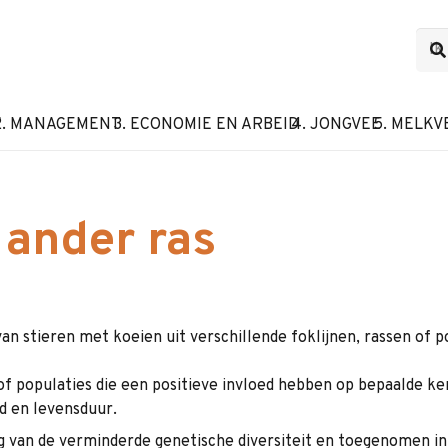
F
2. MANAGEMENT
3. ECONOMIE EN ARBEID
4. JONGVEE
5. MELKV
 ander ras
n stieren met koeien uit verschillende foklijnen, rassen of p
of populaties die een positieve invloed hebben op bepaalde k
d en levensduur.
g van de verminderde genetische diversiteit en toegenomen in