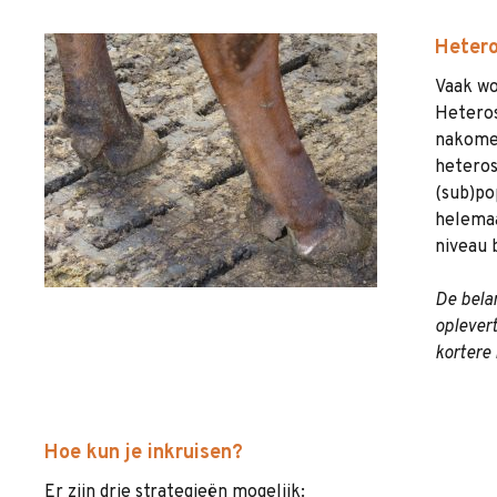
Hetero
Vaak wo
Heteros
nakomel
heteros
(sub)po
helemaa
niveau b
De bela
oplevert
kortere
Hoe kun je inkruisen?
Er zijn drie strategieën mogelijk: